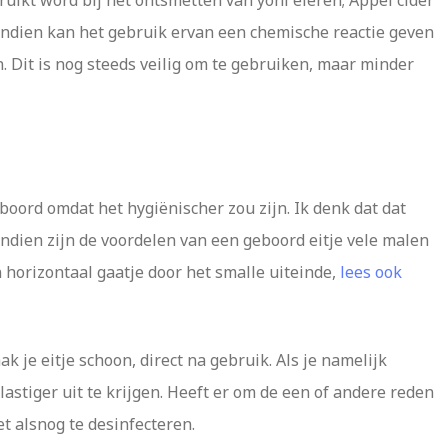
uikt word bij het ontsmetten van yoni eieren; Appel cider
Bovendien kan het gebruik ervan een chemische reactie geven
. Dit is nog steeds veilig om te gebruiken, maar minder
oord omdat het hygiënischer zou zijn. Ik denk dat dat
endien zijn de voordelen van een geboord eitje vele malen
 horizontaal gaatje door het smalle uiteinde,
lees ook
k je eitje schoon, direct na gebruik. Als je namelijk
lastiger uit te krijgen. Heeft er om de een of andere reden
t alsnog te desinfecteren.