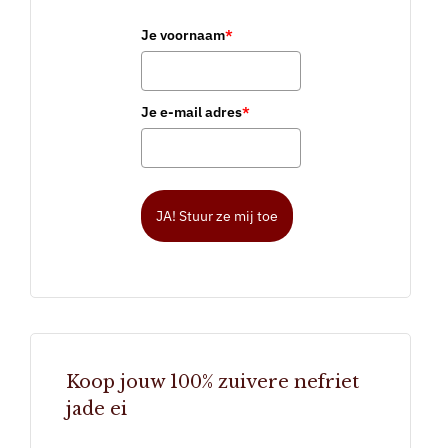
Je voornaam
*
Je e-mail adres
*
JA! Stuur ze mij toe
Koop jouw 100% zuivere nefriet
jade ei