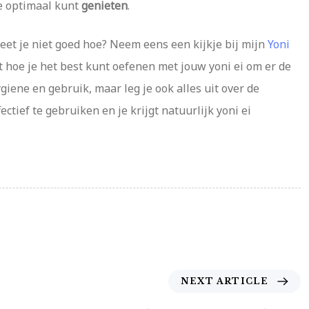
je optimaal kunt
genieten
.
weet je niet goed hoe? Neem eens een kijkje bij mijn
Yoni
gt hoe je het best kunt oefenen met jouw yoni ei om er de
ygiene en gebruik, maar leg je ook alles uit over de
tief te gebruiken en je krijgt natuurlijk yoni ei
N
NEXT ARTICLE
e
x