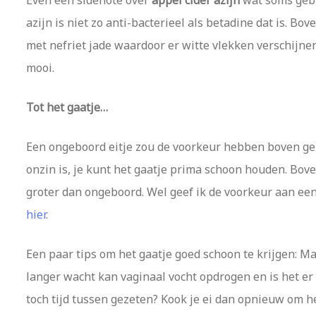
Even een sidenote over
appel cider azijn
wat soms gebr
azijn is niet zo anti-bacterieel als betadine dat is. 
met nefriet jade waardoor er witte vlekken verschijnen
mooi.
Tot het gaatje…
Een ongeboord eitje zou de voorkeur hebben boven geb
onzin is, je kunt het gaatje prima schoon houden. Bov
groter dan ongeboord. Wel geef ik de voorkeur aan een
hier
.
Een paar tips om het gaatje goed schoon te krijgen: Maa
langer wacht kan vaginaal vocht opdrogen en is het er 
toch tijd tussen gezeten? Kook je ei dan opnieuw om he