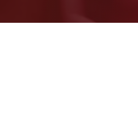
Email:
Lotte@SheSenses.nl
BTW: NL001748859B47
KVK: 67453899
Menu
Home