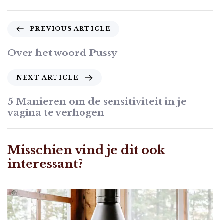
P
PREVIOUS ARTICLE
r
e
Over het woord Pussy
v
i
N
NEXT ARTICLE
o
e
u
x
5 Manieren om de sensitiviteit in je
s
t
vagina te verhogen
A
A
r
r
t
t
Misschien vind je dit ook
i
i
c
interessant?
c
l
l
e
e